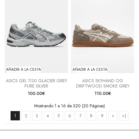
AÑADIR A LA CESTA
AÑADIR A LA CESTA
ASICS GEL 1130 GLACIER GREY
ASICS SKYHAND OG
PURE SILVER
DRIFTWOOD SMOKE GREY
100.00€
110.00€
Mostrando 1 a 16 de 320 (20 Páginas)
1
2
3
4
5
6
7
8
9
>
>|